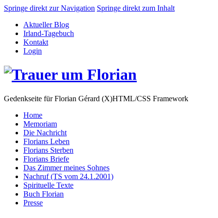
Springe direkt zur Navigation
Springe direkt zum Inhalt
Aktueller Blog
Irland-Tagebuch
Kontakt
Login
Gedenkseite für Florian Gérard (X)HTML/CSS Framework
Home
Memoriam
Die Nachricht
Florians Leben
Florians Sterben
Florians Briefe
Das Zimmer meines Sohnes
Nachruf (TS vom 24.1.2001)
Spirituelle Texte
Buch Florian
Presse